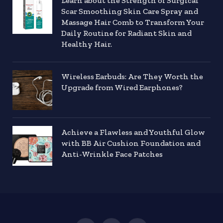
Learn about the Strength of Surgical
Scar Smoothing Skin Care Spray and
Massage Hair Comb to Transform Your
Daily Routine for Radiant Skin and
Healthy Hair.
Wireless Earbuds: Are They Worth the
Upgrade from Wired Earphones?
Achieve a Flawless and Youthful Glow
with BB Air Cushion Foundation and
Anti-Wrinkle Face Patches