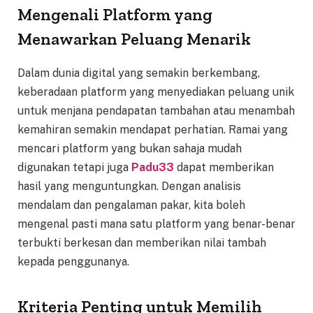
Mengenali Platform yang
Menawarkan Peluang Menarik
Dalam dunia digital yang semakin berkembang,
keberadaan platform yang menyediakan peluang unik
untuk menjana pendapatan tambahan atau menambah
kemahiran semakin mendapat perhatian. Ramai yang
mencari platform yang bukan sahaja mudah
digunakan tetapi juga
Padu33
dapat memberikan
hasil yang menguntungkan. Dengan analisis
mendalam dan pengalaman pakar, kita boleh
mengenal pasti mana satu platform yang benar-benar
terbukti berkesan dan memberikan nilai tambah
kepada penggunanya.
Kriteria Penting untuk Memilih