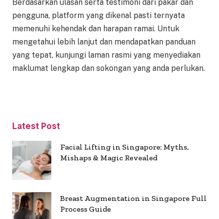
Berdasarkan ulasan serta testimoni dari pakar dan
pengguna, platform yang dikenal pasti ternyata
memenuhi kehendak dan harapan ramai. Untuk
mengetahui lebih lanjut dan mendapatkan panduan
yang tepat, kunjungi laman rasmi yang menyediakan
maklumat lengkap dan sokongan yang anda perlukan.
Latest Post
Facial Lifting in Singapore: Myths,
Mishaps & Magic Revealed
Breast Augmentation in Singapore Full
Process Guide