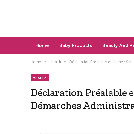
Home
Baby Products
Beauty And P
Home
»
Health
»
Déclaration Préalable en Ligne : Si
HEALTH
Déclaration Préalable e
Démarches Administra