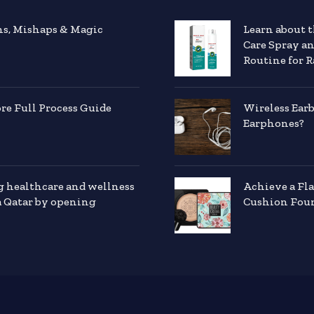
hs, Mishaps & Magic
Learn about 
Care Spray a
Routine for R
e Full Process Guide
Wireless Ear
Earphones?
g healthcare and wellness
Achieve a Fl
a Qatar by opening
Cushion Foun