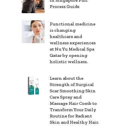
in Singapore Full
Process Guide
Functional medicine
is changing
healthcare and
wellness experiences
at Nu Yu Medical Spa
Qatar by opening
holistic wellness.
Learn about the
Strength of Surgical
Scar Smoothing Skin
Care Spray and
Massage Hair Comb to
Transform Your Daily
Routine for Radiant
Skin and Healthy Hair.