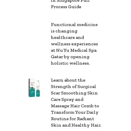
in Singapore Full
Process Guide
Functional medicine
is changing
healthcare and
wellness experiences
at Nu Yu Medical Spa
Qatar by opening
holistic wellness.
Learn about the
Strength of Surgical
Scar Smoothing Skin
Care Spray and
Massage Hair Comb to
Transform Your Daily
Routine for Radiant
Skin and Healthy Hair.