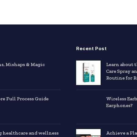
Recent Post
hs, Mishaps & Magic
Learn about 
Care Spray a
Routine for R
e Full Process Guide
Wireless Ear
Earphones?
g healthcare and wellness
Achieve a Fl