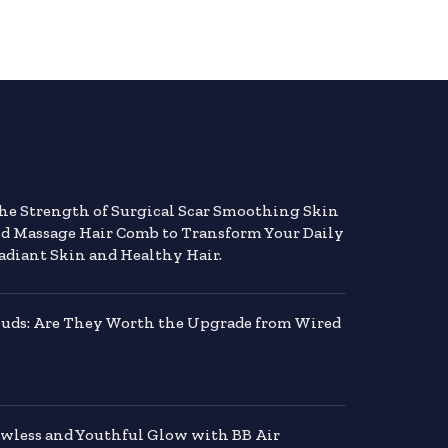
the Strength of Surgical Scar Smoothing Skin
nd Massage Hair Comb to Transform Your Daily
adiant Skin and Healthy Hair.
buds: Are They Worth the Upgrade from Wired
awless and Youthful Glow with BB Air