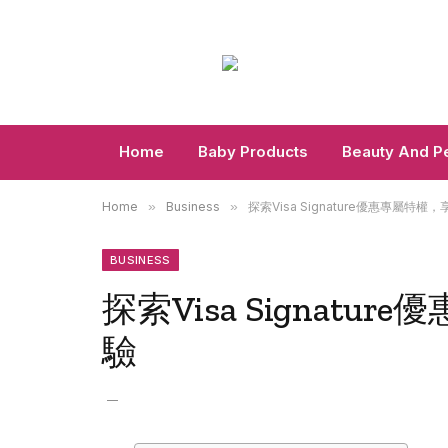
Home
Baby Products
Beauty And P
Home
»
Business
»
探索Visa Signature優惠專屬特
BUSINESS
探索Visa Signat
驗